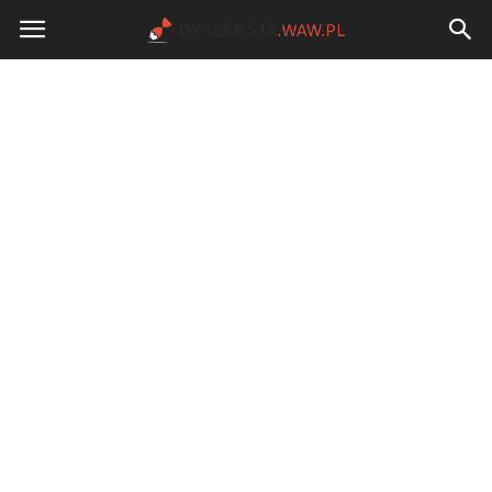
Dysleksja.waw.pl