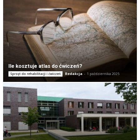
Ile kosztuje atlas do ćwiczeń?
Redakcja
-
1 października 2025
Sprzęt do rehabilitacji i ćwiczeń