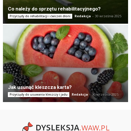
Co należy do sprzętu rehabilitacyjnego?
Redakcja
-
30 września 2025
Przyrządy do rehabilitacji i ćwiczeń dłoni
Jak usunąć kleszcza karta?
Redakcja
-
30 września 2025
Przyrządy do usuwania kleszczy i jadu