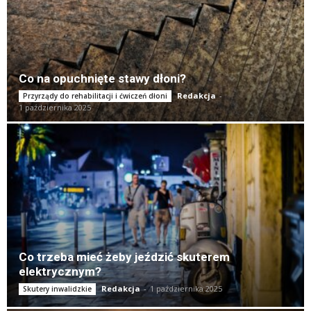
Co na opuchnięte stawy dłoni?
Redakcja
-
Przyrządy do rehabilitacji i ćwiczeń dłoni
1 października 2025
Co trzeba mieć żeby jeździć skuterem
elektrycznym?
Redakcja
-
1 października 2025
Skutery inwalidzkie