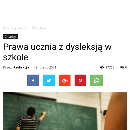
Strona główna
Choroby
Choroby
Prawa ucznia z dysleksją w
szkole
Przez
Redakcja
-
18 lutego 2021
17735
0