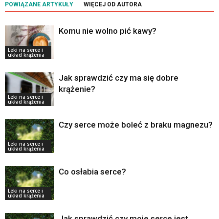
POWIĄZANE ARTYKUŁY
WIĘCEJ OD AUTORA
Komu nie wolno pić kawy?
Leki na serce i
układ krążenia
Jak sprawdzić czy ma się dobre
krążenie?
Leki na serce i
układ krążenia
Czy serce może boleć z braku magnezu?
Leki na serce i
układ krążenia
Co osłabia serce?
Leki na serce i
układ krążenia
Jak sprawdzić czy moje serce jest