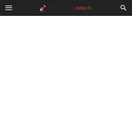
Dysleksja.waw.pl