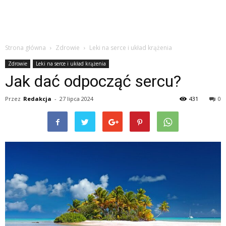
Strona główna
Zdrowie
Leki na serce i układ krążenia
Zdrowie
Leki na serce i układ krążenia
Jak dać odpocząć sercu?
Przez
Redakcja
-
27 lipca 2024
431
0