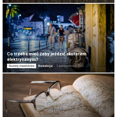
Co trzeba mieć żeby jeździć skuterem
elektrycznym?
Redakcja
-
1 października 2025
Skutery inwalidzkie